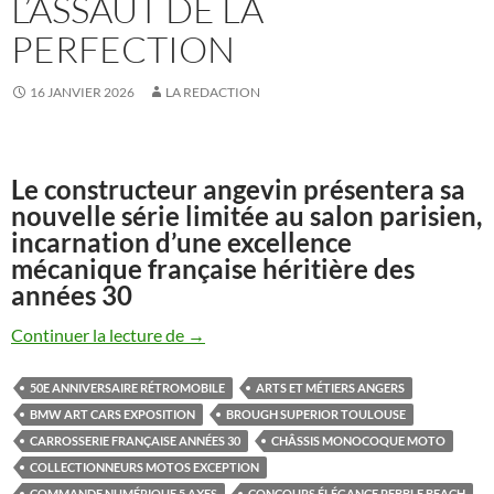
L’ASSAUT DE LA
PERFECTION
16 JANVIER 2026
LA REDACTION
Le constructeur angevin présentera sa
nouvelle série limitée au salon parisien,
incarnation d’une excellence
mécanique française héritière des
années 30
Midual Type 1 Série 3 : la manufacture fra
Continuer la lecture de
→
50E ANNIVERSAIRE RÉTROMOBILE
ARTS ET MÉTIERS ANGERS
BMW ART CARS EXPOSITION
BROUGH SUPERIOR TOULOUSE
CARROSSERIE FRANÇAISE ANNÉES 30
CHÂSSIS MONOCOQUE MOTO
COLLECTIONNEURS MOTOS EXCEPTION
COMMANDE NUMÉRIQUE 5 AXES
CONCOURS ÉLÉGANCE PEBBLE BEACH