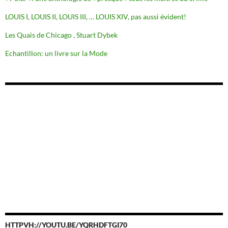
LOUIS I, LOUIS II, LOUIS III, … LOUIS XIV, pas aussi évident!
Les Quais de Chicago , Stuart Dybek
Echantillon: un livre sur la Mode
HTTPVH://YOUTU.BE/YQRHDFTGI70