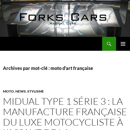
Aller
au
contenu
Recherche
Forks Cars Actualités
MENU
PRINCI
Archives par mot-clé : moto d’art française
MOTO
,
NEWS
,
STYLISME
MIDUAL TYPE 1 SÉRIE 3 : LA
MANUFACTURE FRANÇAISE
DU LUXE MOTOCYCLISTE À