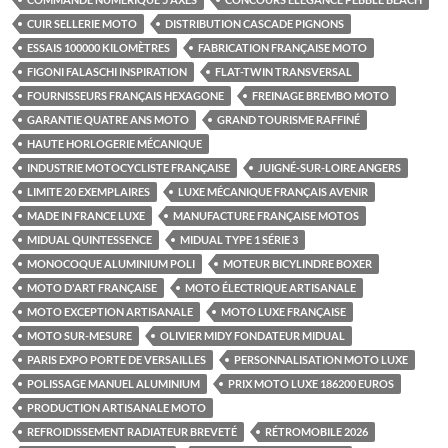
CUIR SELLERIE MOTO
DISTRIBUTION CASCADE PIGNONS
ESSAIS 100000 KILOMÈTRES
FABRICATION FRANÇAISE MOTO
FIGONI FALASCHI INSPIRATION
FLAT-TWIN TRANSVERSAL
FOURNISSEURS FRANÇAIS HEXAGONE
FREINAGE BREMBO MOTO
GARANTIE QUATRE ANS MOTO
GRAND TOURISME RAFFINÉ
HAUTE HORLOGERIE MÉCANIQUE
INDUSTRIE MOTOCYCLISTE FRANÇAISE
JUIGNÉ-SUR-LOIRE ANGERS
LIMITE 20 EXEMPLAIRES
LUXE MÉCANIQUE FRANÇAIS AVENIR
MADE IN FRANCE LUXE
MANUFACTURE FRANÇAISE MOTOS
MIDUAL QUINTESSENCE
MIDUAL TYPE 1 SÉRIE 3
MONOCOQUE ALUMINIUM POLI
MOTEUR BICYLINDRE BOXER
MOTO D'ART FRANÇAISE
MOTO ÉLECTRIQUE ARTISANALE
MOTO EXCEPTION ARTISANALE
MOTO LUXE FRANÇAISE
MOTO SUR-MESURE
OLIVIER MIDY FONDATEUR MIDUAL
PARIS EXPO PORTE DE VERSAILLES
PERSONNALISATION MOTO LUXE
POLISSAGE MANUEL ALUMINIUM
PRIX MOTO LUXE 186200 EUROS
PRODUCTION ARTISANALE MOTO
REFROIDISSEMENT RADIATEUR BREVETÉ
RÉTROMOBILE 2026