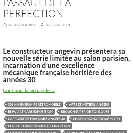
L’ASSAUT DE LA
PERFECTION
16 JANVIER 2026
LA REDACTION
Le constructeur angevin présentera sa
nouvelle série limitée au salon parisien,
incarnation d’une excellence
mécanique française héritière des
années 30
Midual Type 1 Série 3 : la manufacture fra
Continuer la lecture de
→
50E ANNIVERSAIRE RÉTROMOBILE
ARTS ET MÉTIERS ANGERS
BMW ART CARS EXPOSITION
BROUGH SUPERIOR TOULOUSE
CARROSSERIE FRANÇAISE ANNÉES 30
CHÂSSIS MONOCOQUE MOTO
COLLECTIONNEURS MOTOS EXCEPTION
COMMANDE NUMÉRIQUE 5 AXES
CONCOURS ÉLÉGANCE PEBBLE BEACH