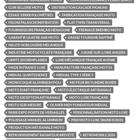
CUIR SELLERIE MOTO
DISTRIBUTION CASCADE PIGNONS
ESSAIS 100000 KILOMÈTRES
FABRICATION FRANÇAISE MOTO
FIGONI FALASCHI INSPIRATION
FLAT-TWIN TRANSVERSAL
FOURNISSEURS FRANÇAIS HEXAGONE
FREINAGE BREMBO MOTO
GARANTIE QUATRE ANS MOTO
GRAND TOURISME RAFFINÉ
HAUTE HORLOGERIE MÉCANIQUE
INDUSTRIE MOTOCYCLISTE FRANÇAISE
JUIGNÉ-SUR-LOIRE ANGERS
LIMITE 20 EXEMPLAIRES
LUXE MÉCANIQUE FRANÇAIS AVENIR
MADE IN FRANCE LUXE
MANUFACTURE FRANÇAISE MOTOS
MIDUAL QUINTESSENCE
MIDUAL TYPE 1 SÉRIE 3
MONOCOQUE ALUMINIUM POLI
MOTEUR BICYLINDRE BOXER
MOTO D'ART FRANÇAISE
MOTO ÉLECTRIQUE ARTISANALE
MOTO EXCEPTION ARTISANALE
MOTO LUXE FRANÇAISE
MOTO SUR-MESURE
OLIVIER MIDY FONDATEUR MIDUAL
PARIS EXPO PORTE DE VERSAILLES
PERSONNALISATION MOTO LUXE
POLISSAGE MANUEL ALUMINIUM
PRIX MOTO LUXE 186200 EUROS
PRODUCTION ARTISANALE MOTO
REFROIDISSEMENT RADIATEUR BREVETÉ
RÉTROMOBILE 2026