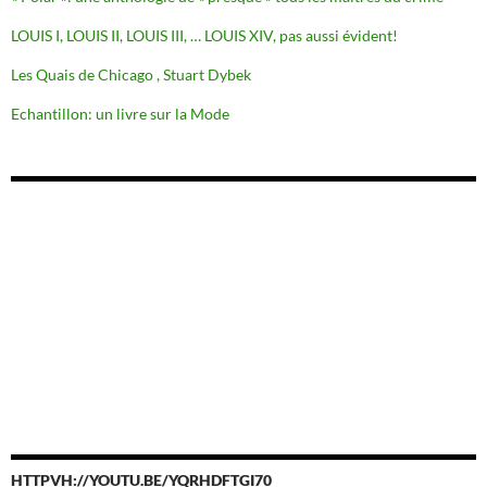
LOUIS I, LOUIS II, LOUIS III, … LOUIS XIV, pas aussi évident!
Les Quais de Chicago , Stuart Dybek
Echantillon: un livre sur la Mode
HTTPVH://YOUTU.BE/YQRHDFTGI70