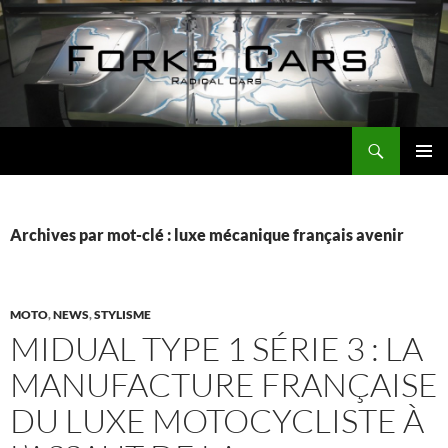
Aller
au
contenu
Recherche
Forks Cars Actualités
MENU
PRINCI
Archives par mot-clé : luxe mécanique français avenir
MOTO
,
NEWS
,
STYLISME
MIDUAL TYPE 1 SÉRIE 3 : LA
MANUFACTURE FRANÇAISE
DU LUXE MOTOCYCLISTE À