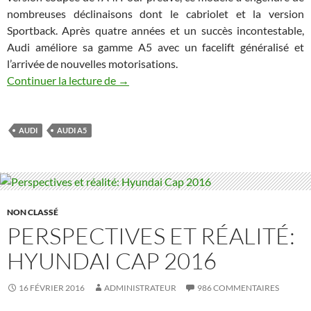
nombreuses déclinaisons dont le cabriolet et la version
Sportback. Après quatre années et un succès incontestable,
Audi améliore sa gamme A5 avec un facelift généralisé et
l’arrivée de nouvelles motorisations.
La marque aux quatre cercles propose un
Continuer la lecture de
→
AUDI
AUDI A5
NON CLASSÉ
PERSPECTIVES ET RÉALITÉ:
HYUNDAI CAP 2016
16 FÉVRIER 2016
ADMINISTRATEUR
986 COMMENTAIRES