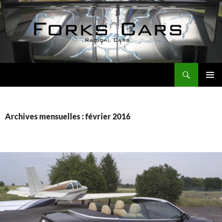
Aller
au
contenu
Recherche
Forks Cars Actualités
MENU
PRINCI
Archives mensuelles : février 2016