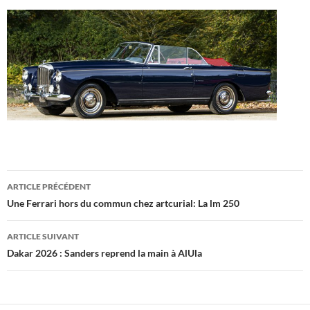
Navigation
ARTICLE PRÉCÉDENT
des
Une Ferrari hors du commun chez artcurial: La lm 250
articles
ARTICLE SUIVANT
Dakar 2026 : Sanders reprend la main à AlUla