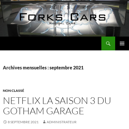
Aller
au
contenu
Recherche
Forks Cars Actualités
MENU
PRINCI
Archives mensuelles : septembre 2021
NON CLASSÉ
NETFLIX LA SAISON 3 DU
GOTHAM GARAGE
8 SEPTEMBRE 2021
ADMINISTRATEUR