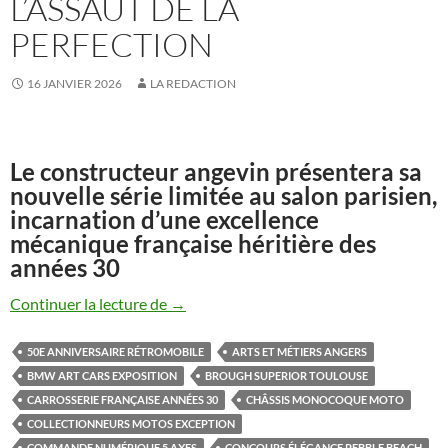
L’ASSAUT DE LA
PERFECTION
16 JANVIER 2026
LA REDACTION
Le constructeur angevin présentera sa
nouvelle série limitée au salon parisien,
incarnation d’une excellence
mécanique française héritière des
années 30
Midual Type 1 Série 3 : la manufacture fra
Continuer la lecture de
→
50E ANNIVERSAIRE RÉTROMOBILE
ARTS ET MÉTIERS ANGERS
BMW ART CARS EXPOSITION
BROUGH SUPERIOR TOULOUSE
CARROSSERIE FRANÇAISE ANNÉES 30
CHÂSSIS MONOCOQUE MOTO
COLLECTIONNEURS MOTOS EXCEPTION
COMMANDE NUMÉRIQUE 5 AXES
CONCOURS ÉLÉGANCE PEBBLE BEACH