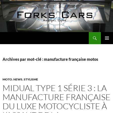
Aller
au
contenu
Recherche
Forks Cars Actualités
MENU
PRINCI
Archives par mot-clé : manufacture française motos
MOTO
,
NEWS
,
STYLISME
MIDUAL TYPE 1 SÉRIE 3 : LA
MANUFACTURE FRANÇAISE
DU LUXE MOTOCYCLISTE À