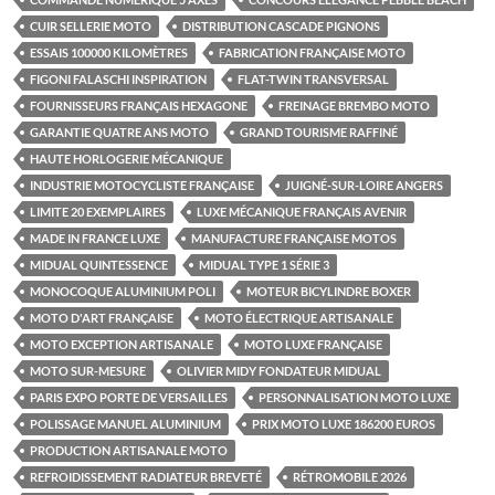
CUIR SELLERIE MOTO
DISTRIBUTION CASCADE PIGNONS
ESSAIS 100000 KILOMÈTRES
FABRICATION FRANÇAISE MOTO
FIGONI FALASCHI INSPIRATION
FLAT-TWIN TRANSVERSAL
FOURNISSEURS FRANÇAIS HEXAGONE
FREINAGE BREMBO MOTO
GARANTIE QUATRE ANS MOTO
GRAND TOURISME RAFFINÉ
HAUTE HORLOGERIE MÉCANIQUE
INDUSTRIE MOTOCYCLISTE FRANÇAISE
JUIGNÉ-SUR-LOIRE ANGERS
LIMITE 20 EXEMPLAIRES
LUXE MÉCANIQUE FRANÇAIS AVENIR
MADE IN FRANCE LUXE
MANUFACTURE FRANÇAISE MOTOS
MIDUAL QUINTESSENCE
MIDUAL TYPE 1 SÉRIE 3
MONOCOQUE ALUMINIUM POLI
MOTEUR BICYLINDRE BOXER
MOTO D'ART FRANÇAISE
MOTO ÉLECTRIQUE ARTISANALE
MOTO EXCEPTION ARTISANALE
MOTO LUXE FRANÇAISE
MOTO SUR-MESURE
OLIVIER MIDY FONDATEUR MIDUAL
PARIS EXPO PORTE DE VERSAILLES
PERSONNALISATION MOTO LUXE
POLISSAGE MANUEL ALUMINIUM
PRIX MOTO LUXE 186200 EUROS
PRODUCTION ARTISANALE MOTO
REFROIDISSEMENT RADIATEUR BREVETÉ
RÉTROMOBILE 2026