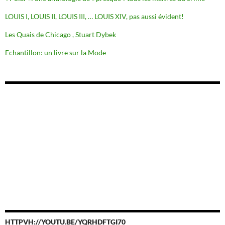
LOUIS I, LOUIS II, LOUIS III, … LOUIS XIV, pas aussi évident!
Les Quais de Chicago , Stuart Dybek
Echantillon: un livre sur la Mode
HTTPVH://YOUTU.BE/YQRHDFTGI70