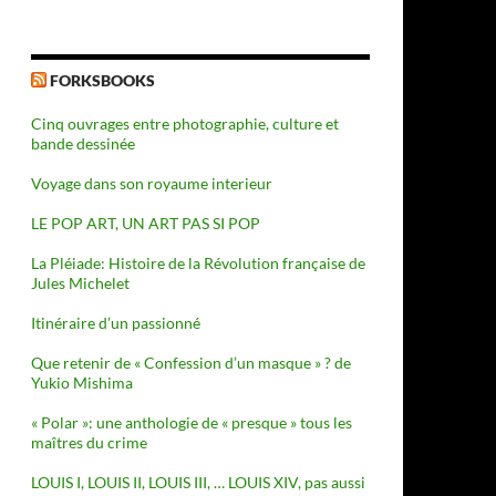
ocycliste à l’assaut de la perfection
FORKSBOOKS
Cinq ouvrages entre photographie, culture et
bande dessinée
Voyage dans son royaume interieur
LE POP ART, UN ART PAS SI POP
La Pléiade: Histoire de la Révolution française de
Jules Michelet
Itinéraire d’un passionné
Que retenir de « Confession d’un masque » ? de
Yukio Mishima
« Polar »: une anthologie de « presque » tous les
maîtres du crime
LOUIS I, LOUIS II, LOUIS III, … LOUIS XIV, pas aussi