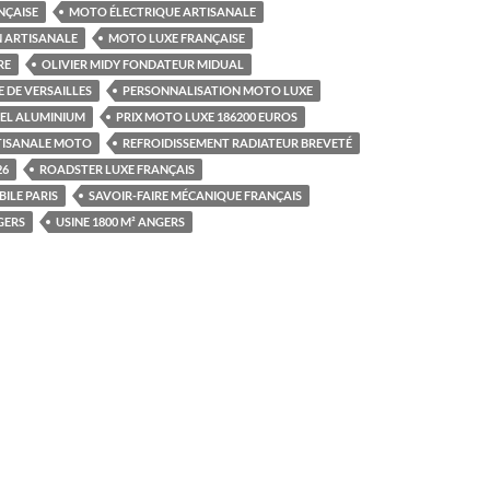
NÇAISE
MOTO ÉLECTRIQUE ARTISANALE
 ARTISANALE
MOTO LUXE FRANÇAISE
RE
OLIVIER MIDY FONDATEUR MIDUAL
E DE VERSAILLES
PERSONNALISATION MOTO LUXE
EL ALUMINIUM
PRIX MOTO LUXE 186200 EUROS
TISANALE MOTO
REFROIDISSEMENT RADIATEUR BREVETÉ
26
ROADSTER LUXE FRANÇAIS
ILE PARIS
SAVOIR-FAIRE MÉCANIQUE FRANÇAIS
GERS
USINE 1800 M² ANGERS