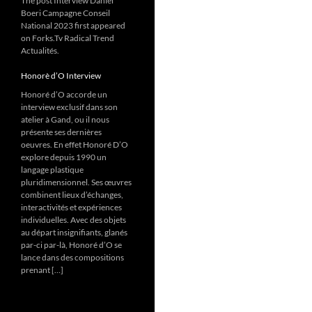
The post Interview Daniel
Boeri Campagne Conseil
National 2023 first appeared
on Forks.Tv Radical Trend
Actualités.
Honorè d’O Interview
Honoré d’O accorde un
interview exclusif dans son
atelier à Gand, ou il nous
présente ses dernières
oeuvres. En effet Honoré D’O
explore depuis 1990 un
langage plastique
pluridimensionnel. Ses œuvres
combinent lieux d’échanges,
interactivités et expériences
individuelles. Avec des objets
au départ insignifiants, glanés
par-ci par-là, Honoré d’O se
lance dans des compositions
prenant […]