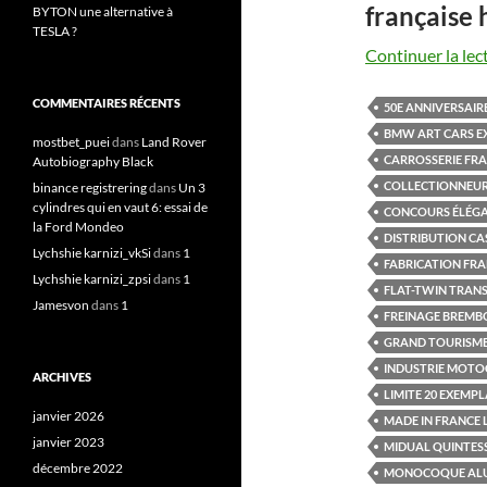
française 
BYTON une alternative à
TESLA ?
Continuer la lec
COMMENTAIRES RÉCENTS
50E ANNIVERSAIR
BMW ART CARS E
mostbet_puei
dans
Land Rover
CARROSSERIE FRA
Autobiography Black
COLLECTIONNEUR
binance registrering
dans
Un 3
cylindres qui en vaut 6: essai de
CONCOURS ÉLÉGA
la Ford Mondeo
DISTRIBUTION C
Lychshie karnizi_vkSi
dans
1
FABRICATION FR
Lychshie karnizi_zpsi
dans
1
FLAT-TWIN TRAN
Jamesvon
dans
1
FREINAGE BREM
GRAND TOURISME
INDUSTRIE MOTO
ARCHIVES
LIMITE 20 EXEMPL
janvier 2026
MADE IN FRANCE 
janvier 2023
MIDUAL QUINTES
décembre 2022
MONOCOQUE ALU