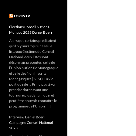
FORKS TV
Élections Conseil National
Monaco 2023 Daniel Boeri
Alors que certains prédisaient
qu’il n’y aurait qu’une seule
liste aux élections du Conseil
National, deux listes sont
désormais présentes, celle de
l’Union Nationale Monégasque
et celle des Non Inscrits
Monégasques ( NIM ). La vie
politique de la Principauté va
prendre dorénavant une
tournure plus dynamique, et
peut-être pouvoir connaître le
programme de l’Union […]
Interview Daniel Boeri
Campagne Conseil National
2023