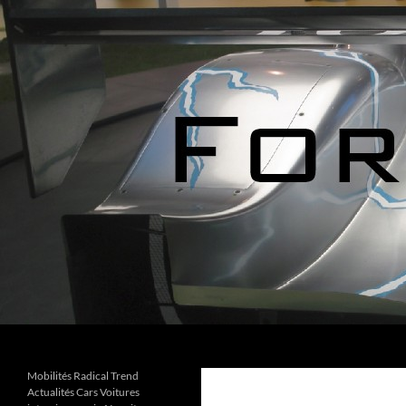
Aller
au
contenu
Recherche
Forks Cars Actualités
Mobilités Radical Trend
Actualités Cars Voitures