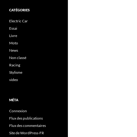
CATÉGORIES
Electric Car
Essai
Livre
Moto
News
Non classé
Racing
Stylisme
video
MÉTA
Connexion
Flux des publications
Flux des commentaires
Site de WordPress-FR