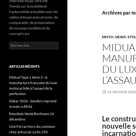
interview essais 1ère site
Trendy sur la mobilité et
l'automobile actualités avec les
Archives par mo
vidéos d'essais auto et moto, de
comparatifs, de présentation
de nouveau modèles et de
concept cars
MOTO
,
NEWS
,
STY
MIDUAL 
Rechercher :
MANUF
DU LU
ARTICLES RÉCENTS
L’ASSA
Midual Type 1 Série 3 : la
manufacture française du luxe
motocycliste à l’assaut de la
16 JANVIER 2026
perfection
Dakar 2026 : Sanders reprend
la main à AlUla
Résultats Vente Bonhams 16
Le constru
décembre
nouvelle s
Une Ferrari hors du commun
incarnati
chez artcurial: La lm 250