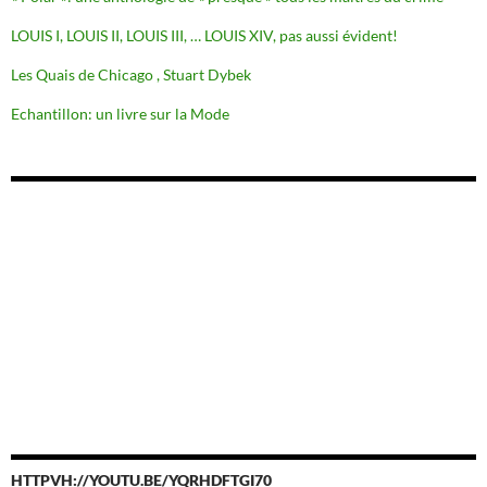
LOUIS I, LOUIS II, LOUIS III, … LOUIS XIV, pas aussi évident!
Les Quais de Chicago , Stuart Dybek
Echantillon: un livre sur la Mode
HTTPVH://YOUTU.BE/YQRHDFTGI70