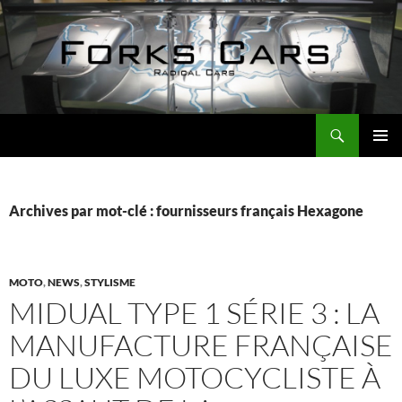
Aller
au
contenu
Recherche
Forks Cars Actualités
MENU
PRINCI
Archives par mot-clé : fournisseurs français Hexagone
MOTO
,
NEWS
,
STYLISME
MIDUAL TYPE 1 SÉRIE 3 : LA
MANUFACTURE FRANÇAISE
DU LUXE MOTOCYCLISTE À