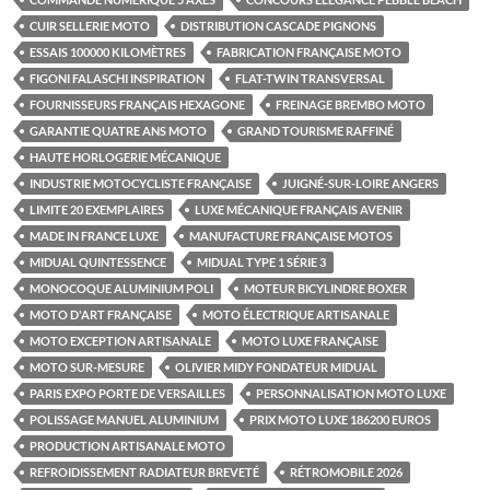
CUIR SELLERIE MOTO
DISTRIBUTION CASCADE PIGNONS
ESSAIS 100000 KILOMÈTRES
FABRICATION FRANÇAISE MOTO
FIGONI FALASCHI INSPIRATION
FLAT-TWIN TRANSVERSAL
FOURNISSEURS FRANÇAIS HEXAGONE
FREINAGE BREMBO MOTO
GARANTIE QUATRE ANS MOTO
GRAND TOURISME RAFFINÉ
HAUTE HORLOGERIE MÉCANIQUE
INDUSTRIE MOTOCYCLISTE FRANÇAISE
JUIGNÉ-SUR-LOIRE ANGERS
LIMITE 20 EXEMPLAIRES
LUXE MÉCANIQUE FRANÇAIS AVENIR
MADE IN FRANCE LUXE
MANUFACTURE FRANÇAISE MOTOS
MIDUAL QUINTESSENCE
MIDUAL TYPE 1 SÉRIE 3
MONOCOQUE ALUMINIUM POLI
MOTEUR BICYLINDRE BOXER
MOTO D'ART FRANÇAISE
MOTO ÉLECTRIQUE ARTISANALE
MOTO EXCEPTION ARTISANALE
MOTO LUXE FRANÇAISE
MOTO SUR-MESURE
OLIVIER MIDY FONDATEUR MIDUAL
PARIS EXPO PORTE DE VERSAILLES
PERSONNALISATION MOTO LUXE
POLISSAGE MANUEL ALUMINIUM
PRIX MOTO LUXE 186200 EUROS
PRODUCTION ARTISANALE MOTO
REFROIDISSEMENT RADIATEUR BREVETÉ
RÉTROMOBILE 2026