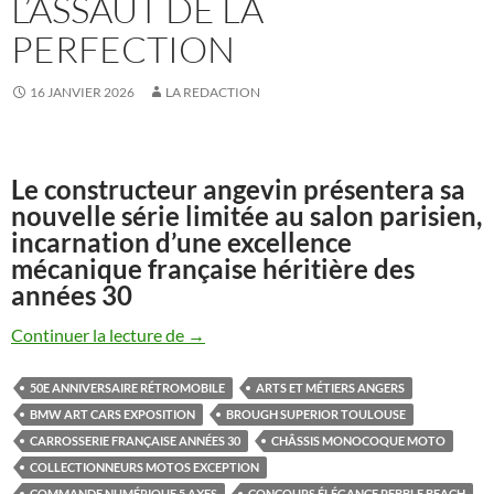
L’ASSAUT DE LA
PERFECTION
16 JANVIER 2026
LA REDACTION
Le constructeur angevin présentera sa
nouvelle série limitée au salon parisien,
incarnation d’une excellence
mécanique française héritière des
années 30
Midual Type 1 Série 3 : la manufacture fra
Continuer la lecture de
→
50E ANNIVERSAIRE RÉTROMOBILE
ARTS ET MÉTIERS ANGERS
BMW ART CARS EXPOSITION
BROUGH SUPERIOR TOULOUSE
CARROSSERIE FRANÇAISE ANNÉES 30
CHÂSSIS MONOCOQUE MOTO
COLLECTIONNEURS MOTOS EXCEPTION
COMMANDE NUMÉRIQUE 5 AXES
CONCOURS ÉLÉGANCE PEBBLE BEACH