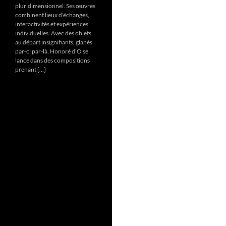
pluridimensionnel. Ses œuvres
combinent lieux d’échanges,
interactivités et expériences
individuelles. Avec des objets
au départ insignifiants, glanés
par-ci par-là, Honoré d’O se
lance dans des compositions
prenant […]