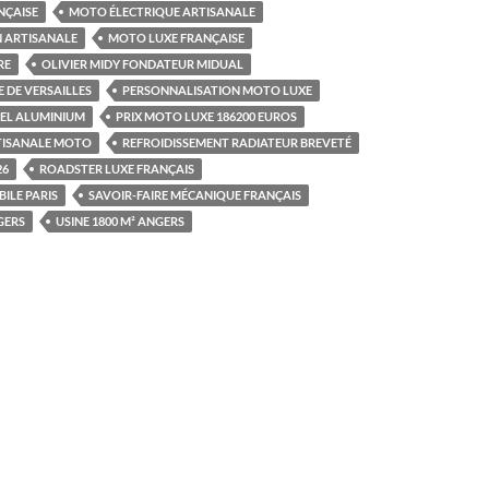
NÇAISE
MOTO ÉLECTRIQUE ARTISANALE
 ARTISANALE
MOTO LUXE FRANÇAISE
RE
OLIVIER MIDY FONDATEUR MIDUAL
E DE VERSAILLES
PERSONNALISATION MOTO LUXE
EL ALUMINIUM
PRIX MOTO LUXE 186200 EUROS
TISANALE MOTO
REFROIDISSEMENT RADIATEUR BREVETÉ
26
ROADSTER LUXE FRANÇAIS
ILE PARIS
SAVOIR-FAIRE MÉCANIQUE FRANÇAIS
GERS
USINE 1800 M² ANGERS