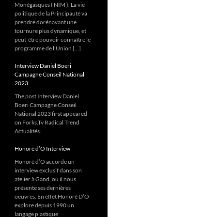
Monégasques ( NIM ). La vie
politique de la Principauté va
prendre dorénavant une
tournure plus dynamique, et
peut-être pouvoir connaître le
programme de l’Union […]
Interview Daniel Boeri
Campagne Conseil National
2023
The post Interview Daniel
Boeri Campagne Conseil
National 2023 first appeared
on Forks.Tv Radical Trend
Actualités.
Honorè d’O Interview
Honoré d’O accorde un
interview exclusif dans son
atelier à Gand, ou il nous
présente ses dernières
oeuvres. En effet Honoré D’O
explore depuis 1990 un
langage plastique