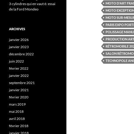
MOTO D'ART FRA
3 cylindres qui en vaut 6: essai
de la Ford Mondeo
MOTO EXCEPTION
MOTO SUR-MESU
PARIS EXPO PORT
ARCHIVES
POLISSAGE MANU
PRODUCTION AR
janvier 2026
RÉTROMOBILE 20
janvier 2023
SALON RÉTROMOB
décembre 2022
TECHNOPOLE AN
juin 2022
février 2022
janvier 2022
septembre 2021
janvier 2021
février 2020
mars 2019
mai 2018
avril 2018
février 2018
janvier 2018