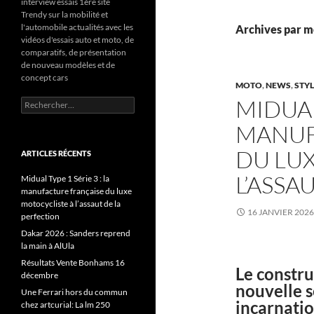
interview essais 1ère site
Trendy sur la mobilité et
l'automobile actualités avec les
Archives par mo
vidéos d'essais auto et moto, de
comparatifs, de présentation
de nouveau modèles et de
concept cars
MOTO
,
NEWS
,
STY
MIDUAL 
Rechercher :
MANUF
DU LU
ARTICLES RÉCENTS
L’ASSA
Midual Type 1 Série 3 : la
manufacture française du luxe
motocycliste à l’assaut de la
16 JANVIER 2026
perfection
Dakar 2026 : Sanders reprend
la main à AlUla
Résultats Vente Bonhams 16
Le constru
décembre
nouvelle s
Une Ferrari hors du commun
incarnati
chez artcurial: La lm 250