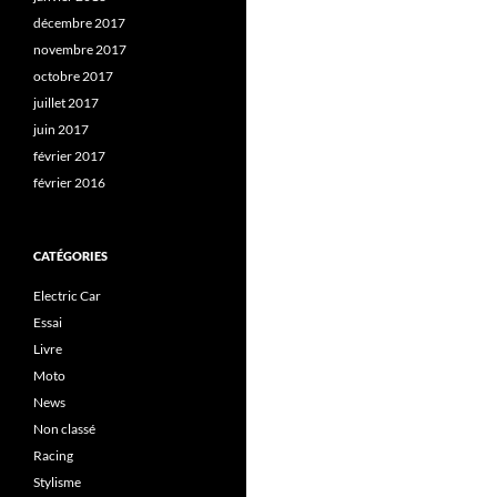
décembre 2017
novembre 2017
octobre 2017
juillet 2017
juin 2017
février 2017
février 2016
CATÉGORIES
Electric Car
Essai
Livre
Moto
News
Non classé
Racing
Stylisme