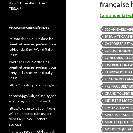
française 
BYTON une alternative à
TESLA ?
Continuer la lec
COMMENTAIRES RÉCENTS
50E ANNIVERSAIR
BMW ART CARS E
koitoto
dans
Doublé dans les
CARROSSERIE FRA
points et premier podium pour
le Hyundai Shell World Rally
COLLECTIONNEUR
Team
CONCOURS ÉLÉGA
Pool
dans
Doublé dans les
DISTRIBUTION C
points et premier podium pour
FABRICATION FR
le Hyundai Shell World Rally
Team
FLAT-TWIN TRAN
https://pdxstorytheater.org/wp
FREINAGE BREM
-
GRAND TOURISME
content/pgs/kak_priuchity_sch
INDUSTRIE MOTO
enka_k_vygulu.html
dans
1
LIMITE 20 EXEMPL
https://uk.trustpilot.com/revie
w/1xbetpromocode.us.com
MADE IN FRANCE 
dans
LA DS 6WR : rebelle,
MIDUAL QUINTES
sauvage
MONOCOQUE ALU
Narkolog na dom_otkl
dans
Un