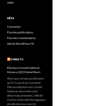
video
MÉTA
Connexion
Flux des publications
Flux des commentaires
Site de WordPress-FR
FORKS TV
Élections Conseil National
Monaco 2023 Daniel Boeri
Alors que certains prédisaient
qu’il n’y aurait qu’une seule
liste aux élections du Conseil
National, deux listes sont
désormais présentes, celle de
l’Union Nationale Monégasque
et celle des Non Inscrits