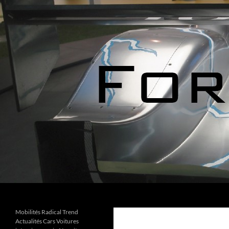
Aller
au
contenu
Recherche
Forks Cars Actualités
Mobilités Radical Trend
Actualités Cars Voitures