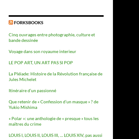
ocycliste à l’assaut de la perfection
FORKSBOOKS
Cinq ouvrages entre photographie, culture et
bande dessinée
Voyage dans son royaume interieur
LE POP ART, UN ART PAS SI POP
La Pléiade: Histoire de la Révolution française de
Jules Michelet
Itinéraire d’un passionné
Que retenir de « Confession d’un masque » ? de
Yukio Mishima
« Polar »: une anthologie de « presque » tous les
maîtres du crime
LOUIS I, LOUIS II, LOUIS III, … LOUIS XIV, pas aussi