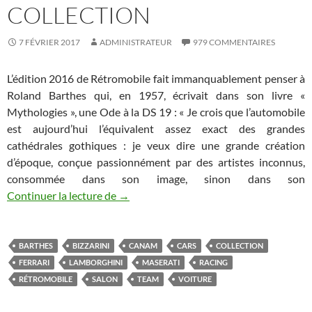
COLLECTION
7 FÉVRIER 2017
ADMINISTRATEUR
979 COMMENTAIRES
L’édition 2016 de Rétromobile fait immanquablement penser à
Roland Barthes qui, en 1957, écrivait dans son livre «
Mythologies », une Ode à la DS 19 : « Je crois que l’automobile
est aujourd’hui l’équivalent assez exact des grandes
cathédrales gothiques : je veux dire une grande création
d’époque, conçue passionnément par des artistes inconnus,
consommée dans son image, sinon dans son
Retromobile, Bonhams, Artcurial Burn Out
Continuer la lecture de
→
BARTHES
BIZZARINI
CANAM
CARS
COLLECTION
FERRARI
LAMBORGHINI
MASERATI
RACING
RÉTROMOBILE
SALON
TEAM
VOITURE