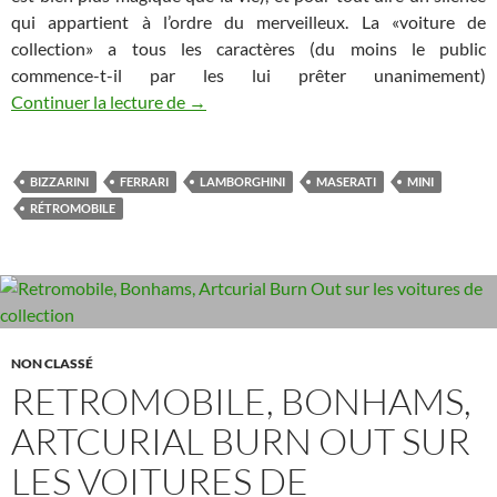
qui appartient à l’ordre du merveilleux. La «voiture de
collection» a tous les caractères (du moins le public
commence-t-il par les lui prêter unanimement)
Rétromobile 2020: le design premium
Continuer la lecture de
→
BIZZARINI
FERRARI
LAMBORGHINI
MASERATI
MINI
RÉTROMOBILE
NON CLASSÉ
RETROMOBILE, BONHAMS,
ARTCURIAL BURN OUT SUR
LES VOITURES DE