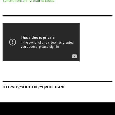
Echantillon: un livre sur la Mode
HTTPVH://YOUTU.BE/YQRHDFTGI70