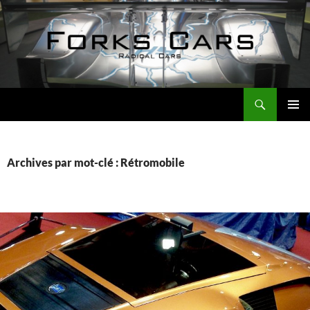
Aller
au
contenu
Recherche
Forks Cars Actualités
MENU
PRINCI
Archives par mot-clé : Rétromobile