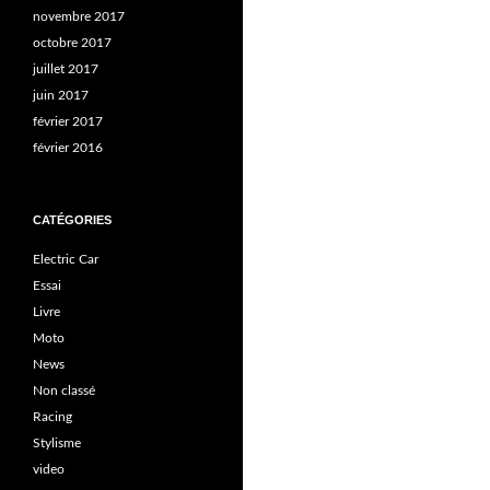
novembre 2017
octobre 2017
juillet 2017
juin 2017
février 2017
février 2016
CATÉGORIES
Electric Car
Essai
Livre
Moto
News
Non classé
Racing
Stylisme
video