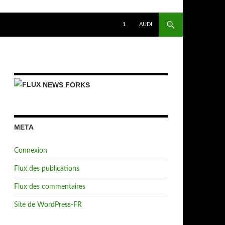
1
AUDI
NEWS FORKS
META
Connexion
Flux des publications
Flux des commentaires
Site de WordPress-FR