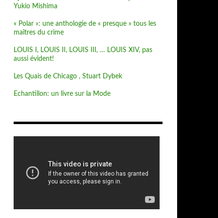
Yukio Mishima
« Polar »: une anthologie de « presque » tous les
maîtres du crime
LOUIS I, LOUIS II, LOUIS III, … LOUIS XIV, pas
aussi évident!
Les Quais de Chicago , Stuart Dybek
Echantillon: un livre sur la Mode