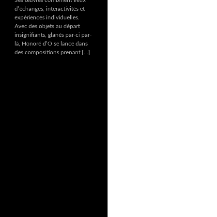
d’échanges, interactivités et
expériences individuelles.
Avec des objets au départ
insignifiants, glanés par-ci par-
là, Honoré d’O se lance dans
des compositions prenant […]