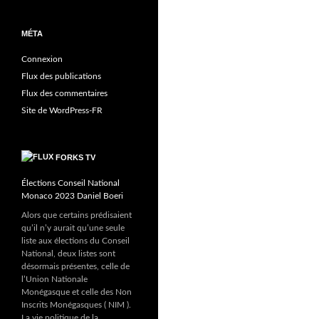
MÉTA
Connexion
Flux des publications
Flux des commentaires
Site de WordPress-FR
FORKS TV
Élections Conseil National
Monaco 2023 Daniel Boeri
Alors que certains prédisaient
qu’il n’y aurait qu’une seule
liste aux élections du Conseil
National, deux listes sont
désormais présentes, celle de
l’Union Nationale
Monégasque et celle des Non
Inscrits Monégasques ( NIM ).
La vie politique de la