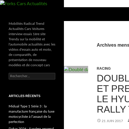
Aller
au
Recherche
Forks Cars Actualités
contenu
Mobilités Radical Trend
Actualités Cars Voitures
interview essais 1ère site
Trendy sur la mobilité et
l'automobile actualités avec les
Archives mensu
vidéos d'essais auto et moto,
de comparatifs, de
présentation de nouveau
modèles et de concept cars
RACING
DOUBL
Rechercher :
ET PR
LE HY
ARTICLES RÉCENTS
RALLY
Midual Type 1 Série 3 : la
manufacture française du luxe
motocycliste à l’assaut de la
21 JUIN 2017
perfection
Dakar 2026 : Sanders reprend