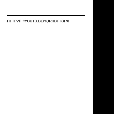
HTTPVH://YOUTU.BE/YQRHDFTGI70