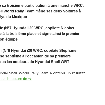
e sa troisième participation à une manche WRC,
ll World Rally Team mène ses deux voitures à
allye du Mexique
lle (N°7 Hyundai i20 WRC, copilote Nicolas
e à la troisième place et signe ainsi le premier
son équipe
n (N°8 Hyundai i20 WRC, copilote Stéphane
sse septième à l’occasion de sa première
sous les couleurs de Hyundai Shell WRT
undai Shell World Rally Team a obtenu un résultat
Doublé dans les points et premier podium pour
uer la lecture de
→