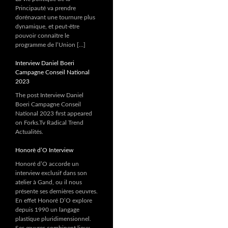
Principauté va prendre
dorénavant une tournure plus
dynamique, et peut-être
pouvoir connaître le
programme de l’Union […]
Interview Daniel Boeri
Campagne Conseil National
2023
The post Interview Daniel
Boeri Campagne Conseil
National 2023 first appeared
on Forks.Tv Radical Trend
Actualités.
Honorè d’O Interview
Honoré d’O accorde un
interview exclusif dans son
atelier à Gand, ou il nous
présente ses dernières oeuvres.
En effet Honoré D’O explore
depuis 1990 un langage
plastique pluridimensionnel.
Ses œuvres combinent lieux