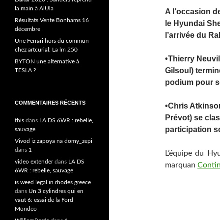
la main à AlUla
A l’occasion d
Résultats Vente Bonhams 16
le Hyundai She
décembre
l’arrivée du R
Une Ferrari hors du commun
chez artcurial: La lm 250
•Thierry Neuvi
BYTON une alternative à
Gilsoul) termin
TESLA ?
podium pour 
COMMENTAIRES RÉCENTS
•Chris Atkinso
Prévot) se cla
this
dans
LA DS 6WR : rebelle,
participation 
sauvage
Vivod iz zapoya na domy_zepi
dans
1
L’équipe du Hy
video extender
dans
LA DS
marquan
Contin
6WR : rebelle, sauvage
is weed legal in rhodes greece
dans
Un 3 cylindres qui en
vaut 6: essai de la Ford
Mondeo