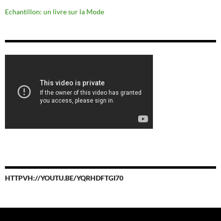
Echantillon: un livre sur la Mode
HTTPVH://YOUTU.BE/YQRHDFTGI70