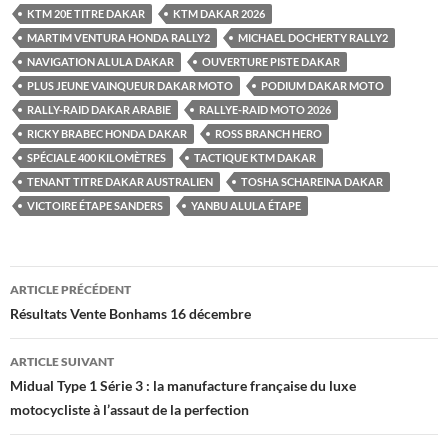
KTM 20E TITRE DAKAR
KTM DAKAR 2026
MARTIM VENTURA HONDA RALLY2
MICHAEL DOCHERTY RALLY2
NAVIGATION ALULA DAKAR
OUVERTURE PISTE DAKAR
PLUS JEUNE VAINQUEUR DAKAR MOTO
PODIUM DAKAR MOTO
RALLY-RAID DAKAR ARABIE
RALLYE-RAID MOTO 2026
RICKY BRABEC HONDA DAKAR
ROSS BRANCH HERO
SPÉCIALE 400 KILOMÈTRES
TACTIQUE KTM DAKAR
TENANT TITRE DAKAR AUSTRALIEN
TOSHA SCHAREINA DAKAR
VICTOIRE ÉTAPE SANDERS
YANBU ALULA ÉTAPE
Navigation
ARTICLE PRÉCÉDENT
des
Résultats Vente Bonhams 16 décembre
articles
ARTICLE SUIVANT
Midual Type 1 Série 3 : la manufacture française du luxe
motocycliste à l’assaut de la perfection