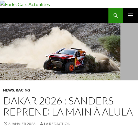
Aller
au
Recherche
Forks Cars Actualités
contenu
MENU
PRINCI
NEWS
,
RACING
DAKAR 2026 : SANDERS
REPREND LA MAIN À ALULA
6 JANVIER 2026
LA REDACTION