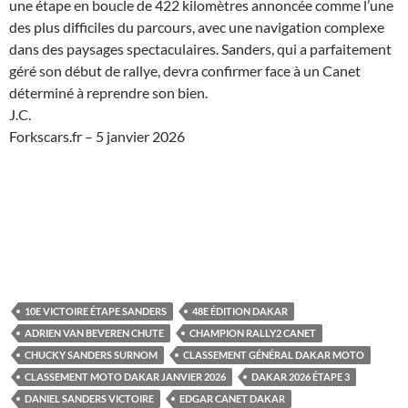
une étape en boucle de 422 kilomètres annoncée comme l’une
des plus difficiles du parcours, avec une navigation complexe
dans des paysages spectaculaires. Sanders, qui a parfaitement
géré son début de rallye, devra confirmer face à un Canet
déterminé à reprendre son bien.
J.C.
Forkscars.fr – 5 janvier 2026
10E VICTOIRE ÉTAPE SANDERS
48E ÉDITION DAKAR
ADRIEN VAN BEVEREN CHUTE
CHAMPION RALLY2 CANET
CHUCKY SANDERS SURNOM
CLASSEMENT GÉNÉRAL DAKAR MOTO
CLASSEMENT MOTO DAKAR JANVIER 2026
DAKAR 2026 ÉTAPE 3
DANIEL SANDERS VICTOIRE
EDGAR CANET DAKAR