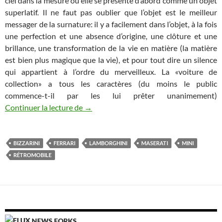
ciel dans la mesure où elle se présente d’abord comme un objet
superlatif. Il ne faut pas oublier que l’objet est le meilleur
messager de la surnature: il y a facilement dans l’objet, à la fois
une perfection et une absence d’origine, une clôture et une
brillance, une transformation de la vie en matière (la matière
est bien plus magique que la vie), et pour tout dire un silence
qui appartient à l’ordre du merveilleux. La «voiture de
collection» a tous les caractères (du moins le public
commence-t-il par les lui prêter unanimement)
Rétromobile 2020: le design premium
Continuer la lecture de
→
BIZZARINI
FERRARI
LAMBORGHINI
MASERATI
MINI
RÉTROMOBILE
NEWS FORKS