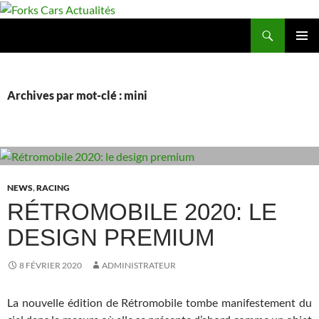
Aller
au
Recherche
Forks Cars Actualités
contenu
MENU
PRINCI
Archives par mot-clé : mini
NEWS
,
RACING
RÉTROMOBILE 2020: LE
DESIGN PREMIUM
8 FÉVRIER 2020
ADMINISTRATEUR
La nouvelle édition de Rétromobile tombe manifestement du