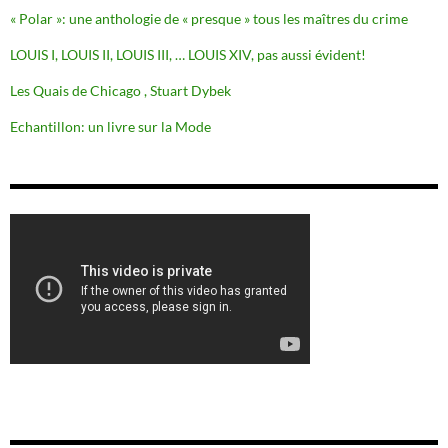
« Polar »: une anthologie de « presque » tous les maîtres du crime
LOUIS I, LOUIS II, LOUIS III, … LOUIS XIV, pas aussi évident!
Les Quais de Chicago , Stuart Dybek
Echantillon: un livre sur la Mode