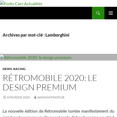
Aller
au
Recherche
Forks Cars Actualités
contenu
MENU
PRINCI
Archives par mot-clé : Lamborghini
NEWS
,
RACING
RÉTROMOBILE 2020: LE
DESIGN PREMIUM
8 FÉVRIER 2020
ADMINISTRATEUR
La nouvelle édition de Rétromobile tombe manifestement du