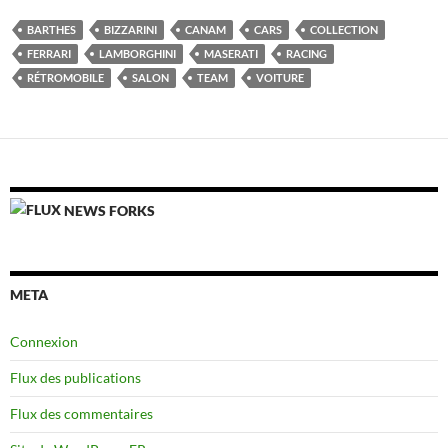
BARTHES
BIZZARINI
CANAM
CARS
COLLECTION
FERRARI
LAMBORGHINI
MASERATI
RACING
RÉTROMOBILE
SALON
TEAM
VOITURE
NEWS FORKS
META
Connexion
Flux des publications
Flux des commentaires