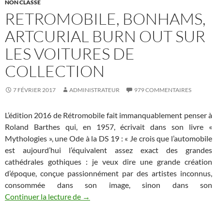
NON CLASSÉ
RETROMOBILE, BONHAMS,
ARTCURIAL BURN OUT SUR
LES VOITURES DE
COLLECTION
7 FÉVRIER 2017
ADMINISTRATEUR
979 COMMENTAIRES
L’édition 2016 de Rétromobile fait immanquablement penser à
Roland Barthes qui, en 1957, écrivait dans son livre «
Mythologies », une Ode à la DS 19 : « Je crois que l’automobile
est aujourd’hui l’équivalent assez exact des grandes
cathédrales gothiques : je veux dire une grande création
d’époque, conçue passionnément par des artistes inconnus,
consommée dans son image, sinon dans son
Retromobile, Bonhams, Artcurial Burn Out
Continuer la lecture de
→