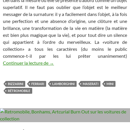
ciel dans la mesure où elle se présente d’abord comme un objet
superlatif. Il ne faut pas oublier que l’objet est le meilleur
messager de la surnature: il y a facilement dans l’objet, à la fois
une perfection et une absence d’origine, une clôture et une
brillance, une transformation de la vie en matière (la matière
est bien plus magique que la vie), et pour tout dire un silence
qui appartient à l’ordre du merveilleux. La «voiture de
collection» a tous les caractères (du moins le public
commence-t-il par les lui prêter unanimement)
Rétromobile 2020: le design premium
Continuer la lecture de
→
BIZZARINI
FERRARI
LAMBORGHINI
MASERATI
MINI
RÉTROMOBILE