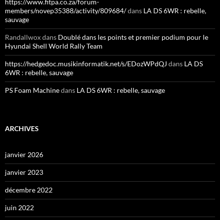
https://www.fitpa.co.za/forum-
members/novep35388/activity/809684/
dans
LA DS 6WR : rebelle,
sauvage
Randallwox
dans
Doublé dans les points et premier podium pour le
Hyundai Shell World Rally Team
https://hedgedoc.musikinformatik.net/s/EDozWPdQJ
dans
LA DS
6WR : rebelle, sauvage
PS Foam Machine
dans
LA DS 6WR : rebelle, sauvage
ARCHIVES
janvier 2026
janvier 2023
décembre 2022
juin 2022