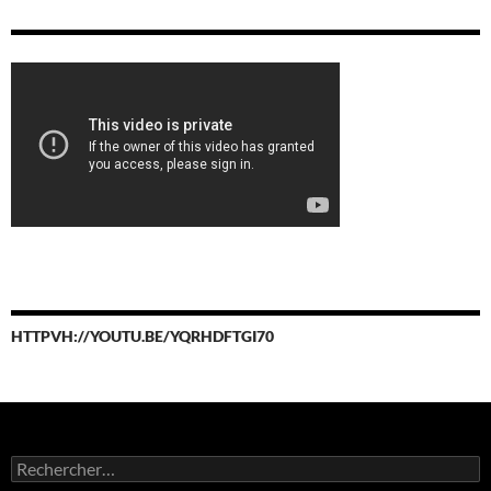
HTTPVH://YOUTU.BE/YQRHDFTGI70
Rechercher :