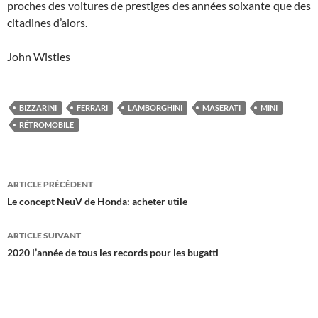
proches des voitures de prestiges des années soixante que des
citadines d’alors.
John Wistles
BIZZARINI
FERRARI
LAMBORGHINI
MASERATI
MINI
RÉTROMOBILE
Navigation
ARTICLE PRÉCÉDENT
des
Le concept NeuV de Honda: acheter utile
articles
ARTICLE SUIVANT
2020 l’année de tous les records pour les bugatti