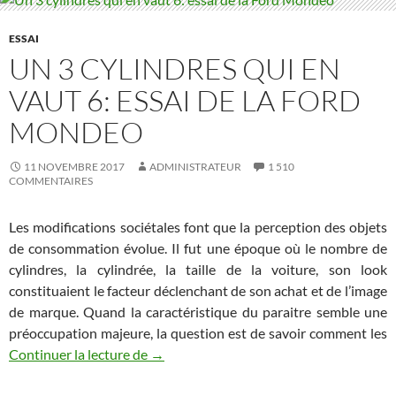
ESSAI
UN 3 CYLINDRES QUI EN
VAUT 6: ESSAI DE LA FORD
MONDEO
11 NOVEMBRE 2017
ADMINISTRATEUR
1 510
COMMENTAIRES
Les modifications sociétales font que la perception des objets
de consommation évolue. Il fut une époque où le nombre de
cylindres, la cylindrée, la taille de la voiture, son look
constituaient le facteur déclenchant de son achat et de l’image
de marque. Quand la caractéristique du paraitre semble une
préoccupation majeure, la question est de savoir comment les
Un 3 cylindres qui en vaut 6: essai de l
Continuer la lecture de
→