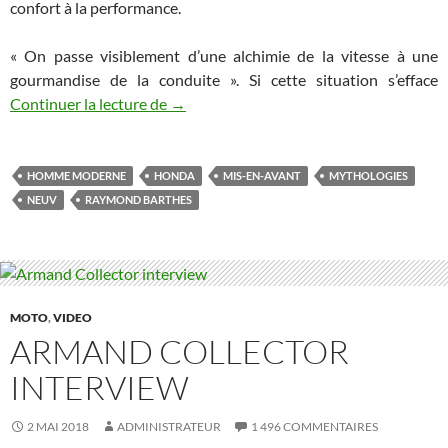
confort à la performance.
« On passe visiblement d’une alchimie de la vitesse à une
gourmandise de la conduite ». Si cette situation s’efface
Le concept NeuV de Honda: acheter util
Continuer la lecture de
→
HOMME MODERNE
HONDA
MIS-EN-AVANT
MYTHOLOGIES
NEUV
RAYMOND BARTHES
MOTO
,
VIDEO
ARMAND COLLECTOR
INTERVIEW
2 MAI 2018
ADMINISTRATEUR
1 496 COMMENTAIRES