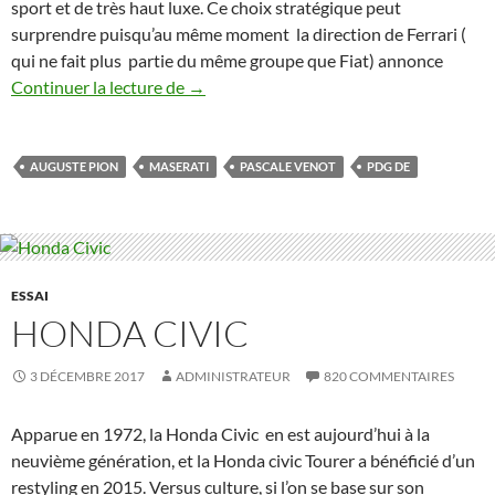
sport et de très haut luxe. Ce choix stratégique peut
surprendre puisqu’au même moment la direction de Ferrari (
qui ne fait plus partie du même groupe que Fiat) annonce
Maserati présente sa nouvelle Grand To
Continuer la lecture de
→
AUGUSTE PION
MASERATI
PASCALE VENOT
PDG DE
ESSAI
HONDA CIVIC
3 DÉCEMBRE 2017
ADMINISTRATEUR
820 COMMENTAIRES
Apparue en 1972, la Honda Civic en est aujourd’hui à la
neuvième génération, et la Honda civic Tourer a bénéficié d’un
restyling en 2015. Versus culture, si l’on se base sur son