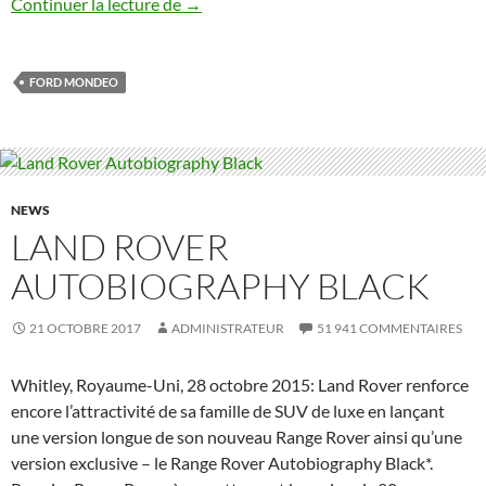
Un 3 cylindres qui en vaut 6: essai de l
Continuer la lecture de
→
FORD MONDEO
NEWS
LAND ROVER
AUTOBIOGRAPHY BLACK
21 OCTOBRE 2017
ADMINISTRATEUR
51 941 COMMENTAIRES
Whitley, Royaume-Uni, 28 octobre 2015: Land Rover renforce
encore l’attractivité de sa famille de SUV de luxe en lançant
une version longue de son nouveau Range Rover ainsi qu’une
version exclusive – le Range Rover Autobiography Black*.