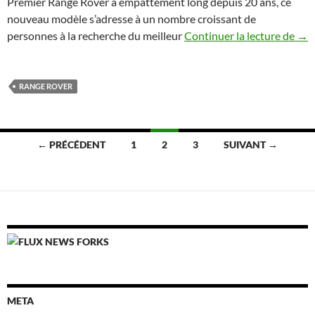
Premier Range Rover à empattement long depuis 20 ans, ce
nouveau modèle s’adresse à un nombre croissant de
Lan
personnes à la recherche du meilleur
Continuer la lecture de
→
RANGE ROVER
Navigation
← PRÉCÉDENT
1
2
3
SUIVANT →
des
articles
NEWS FORKS
META