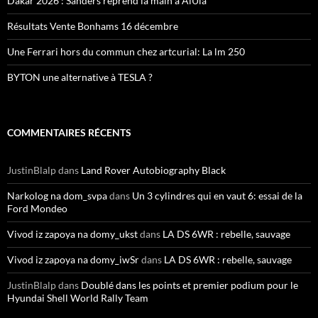
Dakar 2026 : Sanders reprend la main à AlUla
Résultats Vente Bonhams 16 décembre
Une Ferrari hors du commun chez artcurial: La lm 250
BYTON une alternative à TESLA ?
COMMENTAIRES RÉCENTS
JustinBlalp
dans
Land Rover Autobiography Black
Narkolog na dom_svpa
dans
Un 3 cylindres qui en vaut 6: essai de la
Ford Mondeo
Vivod iz zapoya na domy_ukst
dans
LA DS 6WR : rebelle, sauvage
Vivod iz zapoya na domy_iwSr
dans
LA DS 6WR : rebelle, sauvage
JustinBlalp
dans
Doublé dans les points et premier podium pour le
Hyundai Shell World Rally Team