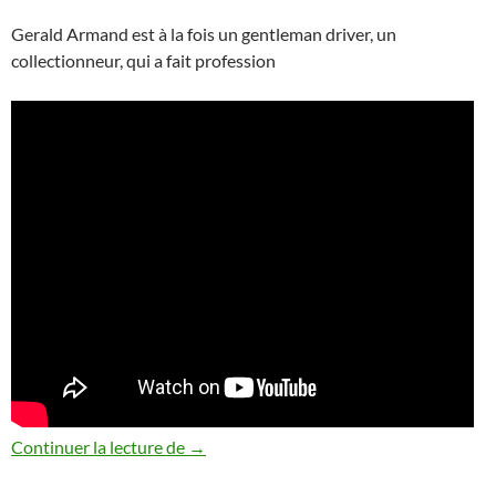
Gerald Armand est à la fois un gentleman driver, un
collectionneur, qui a fait profession
Armand Collector interview
Continuer la lecture de
→