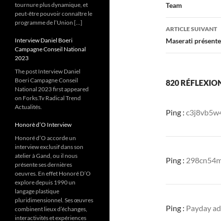
tournure plus dynamique, et
Team
articles
peut-être pouvoir connaître le
programme de l’Union […]
ARTICLE SUIVANT
Interview Daniel Boeri
Maserati présente
Campagne Conseil National
2023
The post Interview Daniel
Boeri Campagne Conseil
820 RÉFLEXIO
National 2023 first appeared
on Forks.Tv Radical Trend
Actualités.
Ping :
c3j8vb5w
Honorè d’O Interview
Honoré d’O accorde un
interview exclusif dans son
atelier à Gand, ou il nous
Ping :
298cn54m
présente ses dernières
oeuvres. En effet Honoré D’O
explore depuis 1990 un
langage plastique
pluridimensionnel. Ses œuvres
Ping :
Payday a
combinent lieux d’échanges,
interactivités et expériences