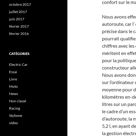
confort sur le m
octobre 2017
juillet 2017
Nous avons effe
juin 2017
autoroute, car l’ 
février 2017
précise dans le c
février 2016
pourrait qualifi
chiffres avec les 
méritent en effe
CATÉGORIES
pour la politiqu
Electric Car
constructeur al
Essai
Nous avons donc
Livre
sur l’ordinateu
Moto
moyenne pour des
News
kilomètres en-de
Non classé
litres sur un par
Racing
le cadre d’un es
Stylisme
d’autoroute, la m
video
5,2 l, en ayant 
la gestion élect