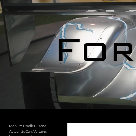
Aller
au
contenu
Recherche
Forks Cars Actualités
Mobilités Radical Trend
Actualités Cars Voitures