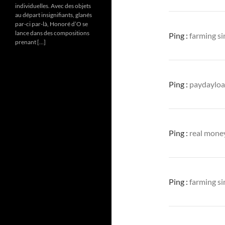
individuelles. Avec des objets
au départ insignifiants, glanés
par-ci par-là, Honoré d’O se
lance dans des compositions
Ping :
farming s
prenant […]
Ping :
paydaylo
Ping :
real mone
Ping :
farming s