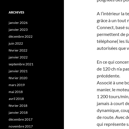
ARCHIVES
A l’intérieur la
grâce à un tout
janvier 2026
Connect, basé su
janvier 2023
permettent de po
décembre 2022
téléphone( les li
juin 2022
autorisées que vo
février 2022
janvier 2022
En ce qui conce
septembre 2021
de 120 ch n’a pas
janvier 2021
précédente.
février 2020
Associé à une bo
mars 2019
manier, le mote
mai 2018
1 200 tours/min, 
avril 2018
jamais à court de
février 2018
dynamique, coup
janvier 2018
de route. Avec d
décembre 2017
qui représente 
novembre 2017