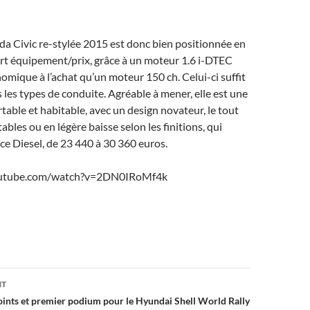
a Civic re-stylée 2015 est donc bien positionnée en
rt équipement/prix, grâce à un moteur 1.6 i-DTEC
omique à l’achat qu’un moteur 150 ch. Celui-ci suffit
 les types de conduite. Agréable à mener, elle est une
able et habitable, avec un design novateur, le tout
tables ou en légère baisse selon les finitions, qui
 ce Diesel, de 23 440 à 30 360 euros.
outube.com/watch?v=2DN0IRoMf4k
on
NT
oints et premier podium pour le Hyundai Shell World Rally