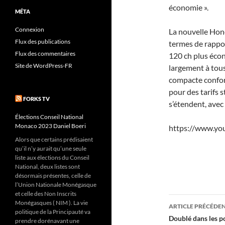
économie ».
MÉTA
Connexion
La nouvelle Hond
Flux des publications
termes de rappo
Flux des commentaires
120 ch plus écon
Site de WordPress-FR
largement à tous
compacte confort
pour des tarifs s
FORKS TV
s’étendent, avec
Élections Conseil National
Monaco 2023 Daniel Boeri
https://www.y
Alors que certains prédisaient
qu’il n’y aurait qu’une seule
liste aux élections du Conseil
National, deux listes sont
désormais présentes, celle de
l’Union Nationale Monégasque
et celle des Non Inscrits
Navigati
Monégasques ( NIM ). La vie
ARTICLE PRÉCÉDE
politique de la Principauté va
des
Doublé dans les p
prendre dorénavant une