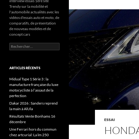
interview essais 1ère site
Trendy sur la mobilité et
l'automobile actualités avec les
vidéos d'essais auto et moto, de
comparatifs, de présentation
de nouveau modèles et de
concept cars
Rechercher :
ARTICLES RÉCENTS
Midual Type 1 Série 3 : la
manufacture française du luxe
motocycliste à l’assaut de la
perfection
Dakar 2026 : Sanders reprend
la main à AlUla
Résultats Vente Bonhams 16
ESSAI
décembre
HONDA
Une Ferrari hors du commun
chez artcurial: La lm 250