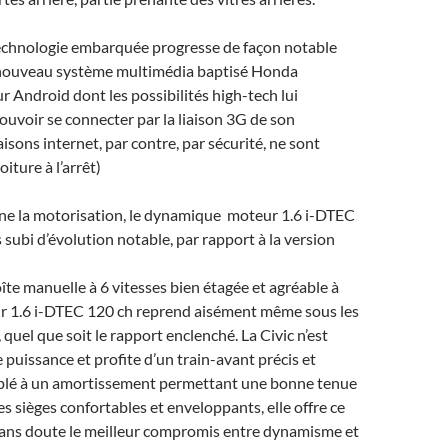
 technologie embarquée progresse de façon notable
 nouveau système multimédia baptisé Honda
r Android dont les possibilités high-tech lui
uvoir se connecter par la liaison 3G de son
aisons internet, par contre, par sécurité, ne sont
iture à l’arrêt)
rne la motorisation, le dynamique moteur 1.6 i-DTEC
 subi d’évolution notable, par rapport à la version
îte manuelle à 6 vitesses bien étagée et agréable à
ur 1.6 i-DTEC 120 ch reprend aisément même sous les
quel que soit le rapport enclenché. La Civic n’est
 puissance et profite d’un train-avant précis et
lé à un amortissement permettant une bonne tenue
es sièges confortables et enveloppants, elle offre ce
sans doute le meilleur compromis entre dynamisme et