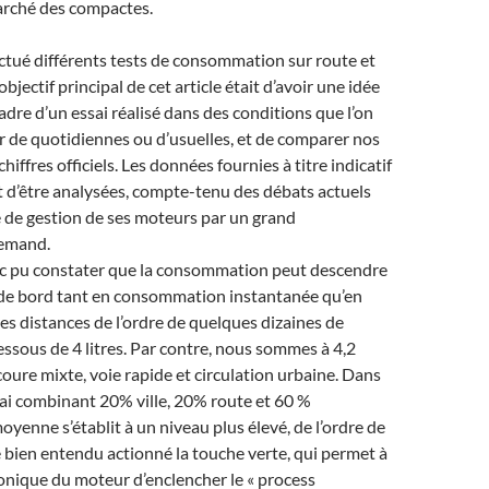
arché des compactes.
ctué différents tests de consommation sur route et
objectif principal de cet article était d’avoir une idée
adre d’un essai réalisé dans des conditions que l’on
er de quotidiennes ou d’usuelles, et de comparer nos
chiffres officiels. Les données fournies à titre indicatif
t d’être analysées, compte-tenu des débats actuels
e de gestion de ses moteurs par un grand
lemand.
 pu constater que la consommation peut descendre
r de bord tant en consommation instantanée qu’en
 distances de l’ordre de quelques dizaines de
ssous de 4 litres. Par contre, nous sommes à 4,2
coure mixte, voie rapide et circulation urbaine. Dans
sai combinant 20% ville, 20% route et 60 %
oyenne s’établit à un niveau plus élevé, de l’ordre de
de bien entendu actionné la touche verte, qui permet à
ronique du moteur d’enclencher le « process