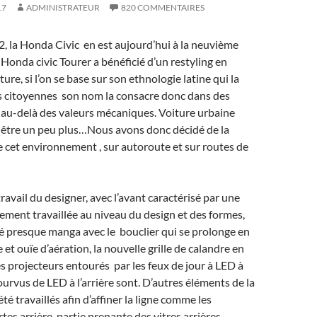
17
ADMINISTRATEUR
820 COMMENTAIRES
, la Honda Civic en est aujourd’hui à la neuvième
 Honda civic Tourer a bénéficié d’un restyling en
ure, si l’on se base sur son ethnologie latine qui la
us citoyennes son nom la consacre donc dans des
 au-delà des valeurs mécaniques. Voiture urbaine
-être un peu plus…Nous avons donc décidé
de la
e cet environnement , sur autoroute et sur routes de
travail du designer, avec l’avant caractérisé par une
ment travaillée au niveau du design et des formes,
é presque manga avec le bouclier qui se prolonge en
et ouïe d’aération, la nouvelle grille de calandre en
les projecteurs entourés par les feux de jour à LED à
ourvus de LED à l’arrière sont. D’autres éléments de la
té travaillés afin d’affiner la ligne comme les
es arrière, partie prenante des vitres arrières.