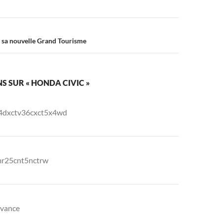
 sa nouvelle Grand Tourisme
NS SUR « HONDA CIVIC »
4dxctv36cxct5x4wd
r25cnt5nctrw
dvance