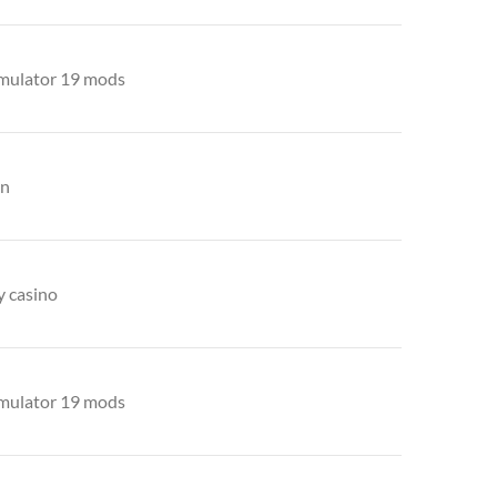
imulator 19 mods
an
y casino
imulator 19 mods