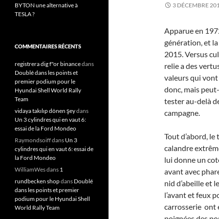
BYTON une alternative à
3 DÉCEMBRE 20
TESLA ?
Apparue en 1972
génération, et la
COMMENTAIRES RÉCENTS
2015. Versus cult
registrera dig f"or binance
dans
relie a des vert
Doublé dans les points et
valeurs qui vont
premier podium pour le
donc, mais peut
Hyundai Shell World Rally
Team
tester au-delà d
vidaya takılıp dönen şey
dans
campagne.
Un 3 cylindres qui en vaut 6:
essai de la Ford Mondeo
Tout d’abord, le 
Raymondsoiff
dans
Un 3
calandre extrême
cylindres qui en vaut 6: essai de
la Ford Mondeo
lui donne un cot
WilliamWes
dans
1
avant avec phare 
rundbecken shop
dans
Doublé
nid d’abeille et 
dans les points et premier
l’avant et feux p
podium pour le Hyundai Shell
carrosserie ont é
World Rally Team
poignées des port