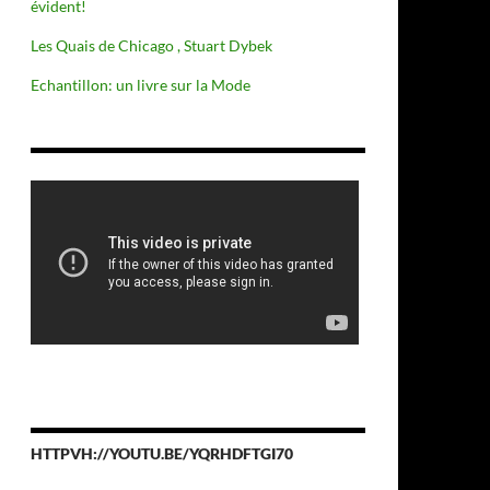
évident!
Les Quais de Chicago , Stuart Dybek
Echantillon: un livre sur la Mode
HTTPVH://YOUTU.BE/YQRHDFTGI70