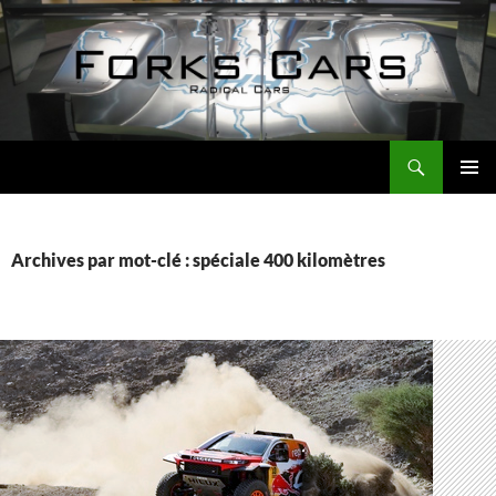
Aller
au
contenu
Recherche
Forks Cars Actualités
MENU
PRINCI
Archives par mot-clé : spéciale 400 kilomètres