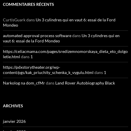
COMMENTAIRES RÉCENTS
CurtisGuark
dans
Un 3 cylindres qui en vaut 6: essai de la Ford
Mondeo
automated approval process software
dans
Un 3 cylindres qui en
vaut 6: essai de la Ford Mondeo
https://celiacmama.com/pages/sredizemnomorskaya_dieta_eto_dolgo
letie.html
dans
1
https://pdxstorytheater.org/wp-
content/pgs/kak_priuchity_schenka_k_vygulu.html
dans
1
Narkolog na dom_cfMr
dans
Land Rover Autobiography Black
ARCHIVES
janvier 2026