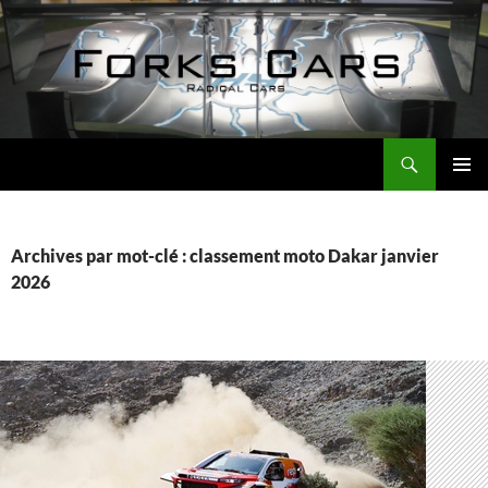
Aller
au
contenu
Recherche
Forks Cars Actualités
MENU
PRINCI
Archives par mot-clé : classement moto Dakar janvier
2026