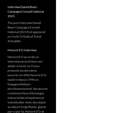
Interview Daniel Boeri
Campagne Conseil National
2023
The post Interview Daniel
Boeri Campagne Conseil
National 2023 first appeared
on Forks.Tv Radical Trend
Actualités.
Honorè d’O Interview
Honoré d’O accorde un
interview exclusif dans son
atelier à Gand, ou il nous
présente ses dernières
oeuvres. En effet Honoré D’O
explore depuis 1990 un
langage plastique
pluridimensionnel. Ses œuvres
combinent lieux d’échanges,
interactivités et expériences
individuelles. Avec des objets
au départ insignifiants, glanés
par-ci par-là, Honoré d’O se