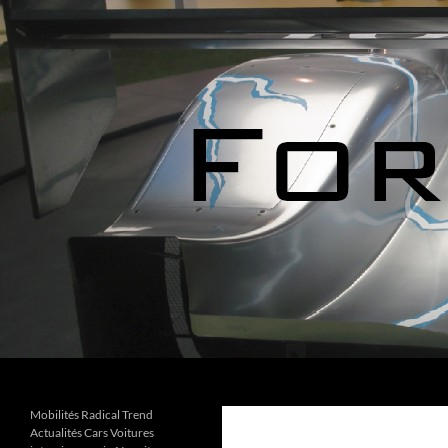
Aller
au
contenu
Recherche
Forks Cars Actualités
Mobilités Radical Trend
Actualités Cars Voitures