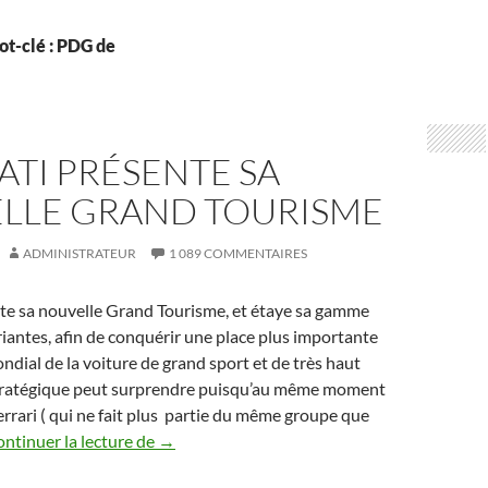
ot-clé : PDG de
TI PRÉSENTE SA
LLE GRAND TOURISME
ADMINISTRATEUR
1 089 COMMENTAIRES
te sa nouvelle Grand Tourisme, et étaye sa gamme
riantes, afin de conquérir une place plus importante
ndial de la voiture de grand sport et de très haut
stratégique peut surprendre puisqu’au même moment
Ferrari ( qui ne fait plus partie du même groupe que
Maserati présente sa nouvelle Grand Touri
ntinuer la lecture de
→