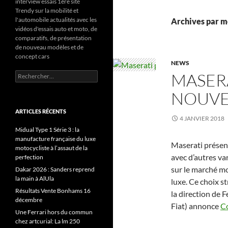
interview essais 1ère site
Trendy sur la mobilité et
l'automobile actualités avec les
Archives par m
vidéos d'essais auto et moto, de
comparatifs, de présentation
de nouveau modèles et de
concept cars
NEWS
MASERA
Rechercher :
NOUVE
ARTICLES RÉCENTS
4 JANVIER 2018
Midual Type 1 Série 3 : la
manufacture française du luxe
Maserati présen
motocycliste à l’assaut de la
avec d’autres va
perfection
sur le marché mo
Dakar 2026 : Sanders reprend
la main à AlUla
luxe. Ce choix 
Résultats Vente Bonhams 16
la direction de 
décembre
Fiat) annonce
Co
Une Ferrari hors du commun
chez artcurial: La lm 250