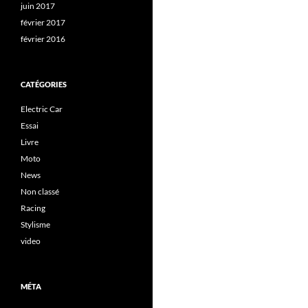
juin 2017
février 2017
février 2016
CATÉGORIES
Electric Car
Essai
Livre
Moto
News
Non classé
Racing
Stylisme
video
MÉTA