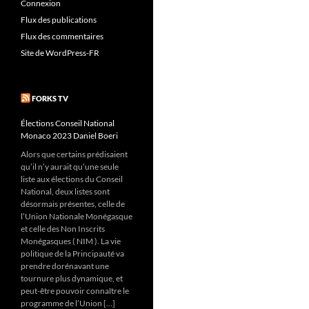
Connexion
Flux des publications
Flux des commentaires
Site de WordPress-FR
FORKS TV
Élections Conseil National
Monaco 2023 Daniel Boeri
Alors que certains prédisaient
qu’il n’y aurait qu’une seule
liste aux élections du Conseil
National, deux listes sont
désormais présentes, celle de
l’Union Nationale Monégasque
et celle des Non Inscrits
Monégasques ( NIM ). La vie
politique de la Principauté va
prendre dorénavant une
tournure plus dynamique, et
peut-être pouvoir connaître le
programme de l’Union […]