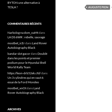
BYTON une alternative à
TESLA ?
AUGUSTE PION
COMMENTAIRES RÉCENTS
Narkolog na dom_oaMt
dans
LA DS 6WR : rebelle, sauvage
mostbet_icEr
dans
Land Rover
Autobiography Black
bandar slot gacor
dans
Doublé
dans les points et premier
podium pour le Hyundai Shell
World Rally Team
https://leon-drb52ek.cfd/
dans
Un 3 cylindres qui en vaut 6:
essai de la Ford Mondeo
mostbet_xnOt
dans
Land
Rover Autobiography Black
ARCHIVES