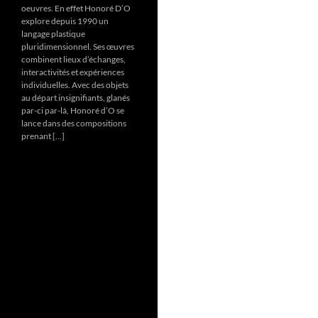
oeuvres. En effet Honoré D’O
explore depuis 1990 un
langage plastique
pluridimensionnel. Ses œuvres
combinent lieux d’échanges,
interactivités et expériences
individuelles. Avec des objets
au départ insignifiants, glanés
par-ci par-là, Honoré d’O se
lance dans des compositions
prenant […]