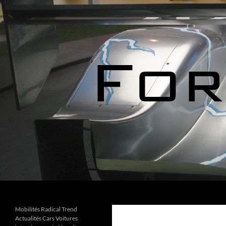
Aller
au
contenu
Recherche
Forks Cars Actualités
Mobilités Radical Trend
Actualités Cars Voitures