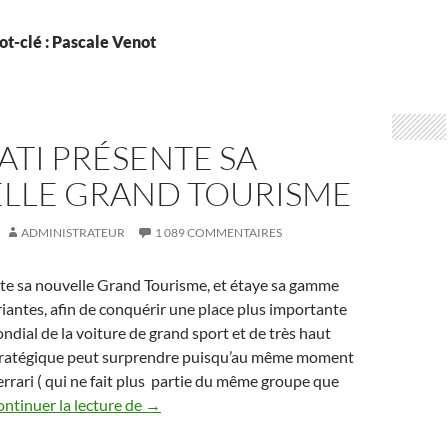
t-clé : Pascale Venot
TI PRÉSENTE SA
LLE GRAND TOURISME
ADMINISTRATEUR
1 089 COMMENTAIRES
te sa nouvelle Grand Tourisme, et étaye sa gamme
riantes, afin de conquérir une place plus importante
ndial de la voiture de grand sport et de très haut
stratégique peut surprendre puisqu’au même moment
Ferrari ( qui ne fait plus partie du même groupe que
Maserati présente sa nouvelle Grand Touri
ntinuer la lecture de
→