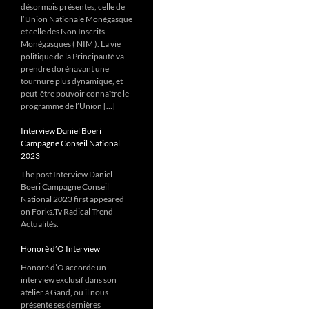
désormais présentes, celle de
l’Union Nationale Monégasque
et celle des Non Inscrits
Monégasques ( NIM ). La vie
politique de la Principauté va
prendre dorénavant une
tournure plus dynamique, et
peut-être pouvoir connaître le
programme de l’Union […]
Interview Daniel Boeri
Campagne Conseil National
2023
The post Interview Daniel
Boeri Campagne Conseil
National 2023 first appeared
on Forks.Tv Radical Trend
Actualités.
Honorè d’O Interview
Honoré d’O accorde un
interview exclusif dans son
atelier à Gand, ou il nous
présente ses dernières