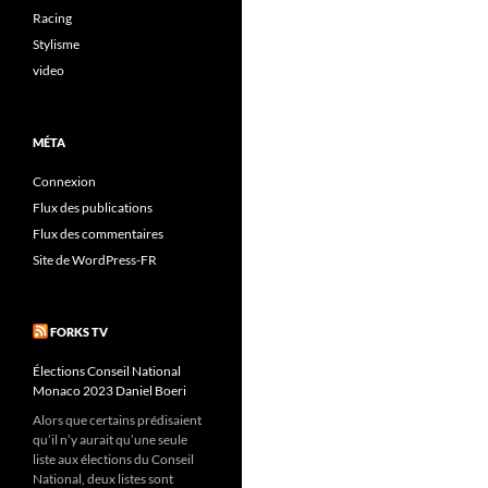
Racing
Stylisme
video
MÉTA
Connexion
Flux des publications
Flux des commentaires
Site de WordPress-FR
FORKS TV
Élections Conseil National
Monaco 2023 Daniel Boeri
Alors que certains prédisaient
qu’il n’y aurait qu’une seule
liste aux élections du Conseil
National, deux listes sont