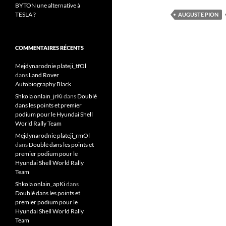
BYTON une alternative à
TESLA ?
AUGUSTE PION
COMMENTAIRES RÉCENTS
Mejdynarodnie plateji_tfOl
dans
Land Rover
Autobiography Black
Shkola onlain_jrKi
dans
Doublé
dans les points et premier
podium pour le Hyundai Shell
World Rally Team
Mejdynarodnie plateji_rmOl
dans
Doublé dans les points et
premier podium pour le
Hyundai Shell World Rally
Team
Shkola onlain_apKi
dans
Doublé dans les points et
premier podium pour le
Hyundai Shell World Rally
Team