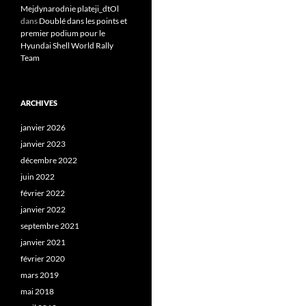
Mejdynarodnie plateji_dtOl
dans
Doublé dans les points et
premier podium pour le
Hyundai Shell World Rally
Team
ARCHIVES
janvier 2026
janvier 2023
décembre 2022
juin 2022
février 2022
janvier 2022
septembre 2021
janvier 2021
février 2020
mars 2019
mai 2018