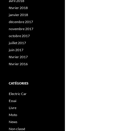
avril 2018
février 2018
janvier 2018
décembre 2017
novembre 2017
octobre 2017
juillet 2017
juin 2017
février 2017
février 2016
CATÉGORIES
Electric Car
Essai
Livre
Moto
News
Non classé