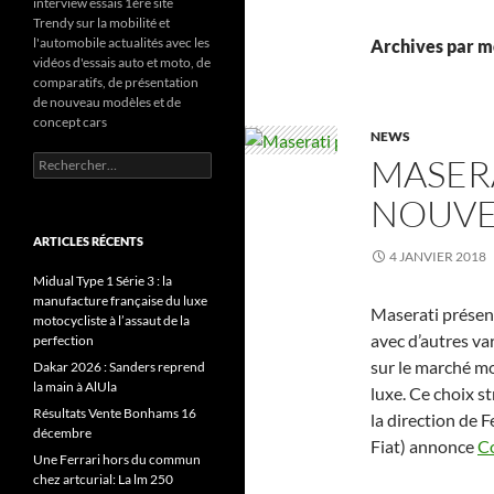
interview essais 1ère site
Trendy sur la mobilité et
l'automobile actualités avec les
Archives par mo
vidéos d'essais auto et moto, de
comparatifs, de présentation
de nouveau modèles et de
concept cars
NEWS
MASERA
Rechercher :
NOUVE
ARTICLES RÉCENTS
4 JANVIER 2018
Midual Type 1 Série 3 : la
manufacture française du luxe
Maserati présen
motocycliste à l’assaut de la
avec d’autres va
perfection
sur le marché mo
Dakar 2026 : Sanders reprend
la main à AlUla
luxe. Ce choix 
Résultats Vente Bonhams 16
la direction de 
décembre
Fiat) annonce
Co
Une Ferrari hors du commun
chez artcurial: La lm 250