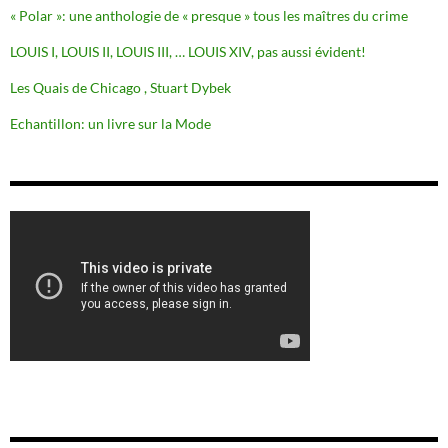
« Polar »: une anthologie de « presque » tous les maîtres du crime
LOUIS I, LOUIS II, LOUIS III, … LOUIS XIV, pas aussi évident!
Les Quais de Chicago , Stuart Dybek
Echantillon: un livre sur la Mode