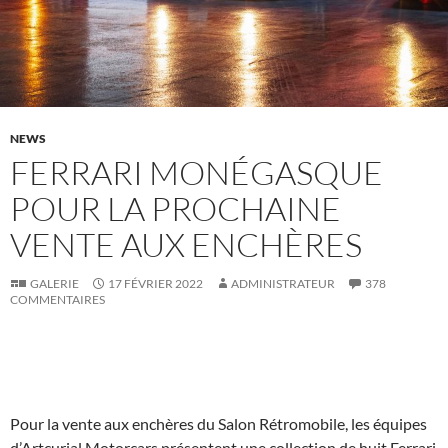
NEWS
FERRARI MONÉGASQUE
POUR LA PROCHAINE
VENTE AUX ENCHÈRES
GALERIE
17 FÉVRIER 2022
ADMINISTRATEUR
378
COMMENTAIRES
Pour la vente aux enchères du Salon Rétromobile, les équipes
d’Artcurial Motorcars présentent une collection de huit Ferrari