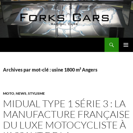
Aller
au
contenu
Recherche
Forks Cars Actualités
MENU
PRINCI
Archives par mot-clé : usine 1800 m² Angers
MOTO
,
NEWS
,
STYLISME
MIDUAL TYPE 1 SÉRIE 3 : LA
MANUFACTURE FRANÇAISE
DU LUXE MOTOCYCLISTE À