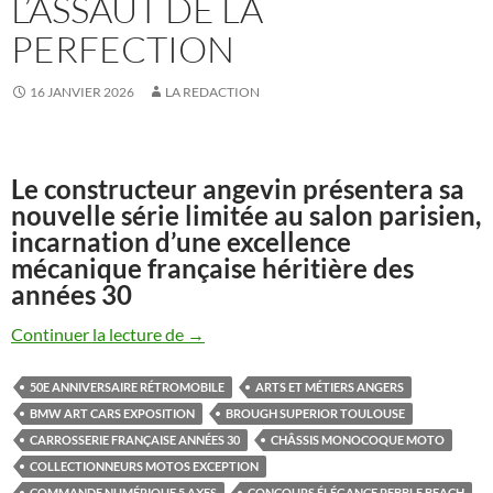
L’ASSAUT DE LA
PERFECTION
16 JANVIER 2026
LA REDACTION
Le constructeur angevin présentera sa
nouvelle série limitée au salon parisien,
incarnation d’une excellence
mécanique française héritière des
années 30
Midual Type 1 Série 3 : la manufacture fra
Continuer la lecture de
→
50E ANNIVERSAIRE RÉTROMOBILE
ARTS ET MÉTIERS ANGERS
BMW ART CARS EXPOSITION
BROUGH SUPERIOR TOULOUSE
CARROSSERIE FRANÇAISE ANNÉES 30
CHÂSSIS MONOCOQUE MOTO
COLLECTIONNEURS MOTOS EXCEPTION
COMMANDE NUMÉRIQUE 5 AXES
CONCOURS ÉLÉGANCE PEBBLE BEACH