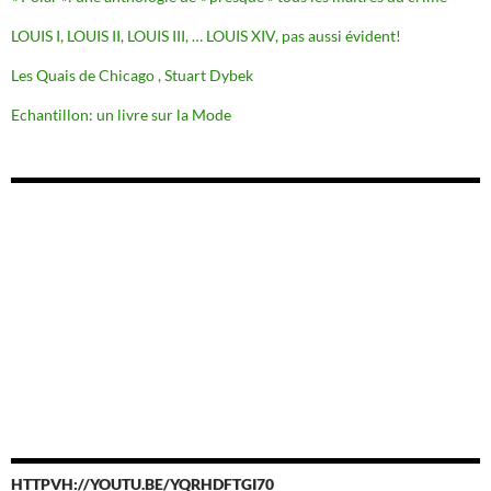
LOUIS I, LOUIS II, LOUIS III, … LOUIS XIV, pas aussi évident!
Les Quais de Chicago , Stuart Dybek
Echantillon: un livre sur la Mode
HTTPVH://YOUTU.BE/YQRHDFTGI70