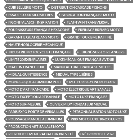
CUIR SELLERIE MOTO
DISTRIBUTION CASCADE PIGNONS
ESSAIS 100000 KILOMÈTRES
FABRICATION FRANÇAISE MOTO
FIGONI FALASCHI INSPIRATION
FLAT-TWIN TRANSVERSAL
FOURNISSEURS FRANÇAIS HEXAGONE
FREINAGE BREMBO MOTO
GARANTIE QUATRE ANS MOTO
GRAND TOURISME RAFFINÉ
HAUTE HORLOGERIE MÉCANIQUE
INDUSTRIE MOTOCYCLISTE FRANÇAISE
JUIGNÉ-SUR-LOIRE ANGERS
LIMITE 20 EXEMPLAIRES
LUXE MÉCANIQUE FRANÇAIS AVENIR
MADE IN FRANCE LUXE
MANUFACTURE FRANÇAISE MOTOS
MIDUAL QUINTESSENCE
MIDUAL TYPE 1 SÉRIE 3
MONOCOQUE ALUMINIUM POLI
MOTEUR BICYLINDRE BOXER
MOTO D'ART FRANÇAISE
MOTO ÉLECTRIQUE ARTISANALE
MOTO EXCEPTION ARTISANALE
MOTO LUXE FRANÇAISE
MOTO SUR-MESURE
OLIVIER MIDY FONDATEUR MIDUAL
PARIS EXPO PORTE DE VERSAILLES
PERSONNALISATION MOTO LUXE
POLISSAGE MANUEL ALUMINIUM
PRIX MOTO LUXE 186200 EUROS
PRODUCTION ARTISANALE MOTO
REFROIDISSEMENT RADIATEUR BREVETÉ
RÉTROMOBILE 2026