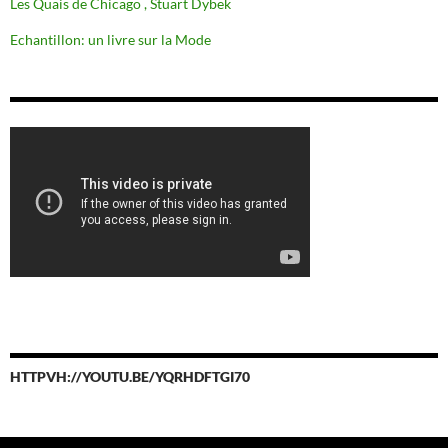
Les Quais de Chicago , Stuart Dybek
Echantillon: un livre sur la Mode
HTTPVH://YOUTU.BE/YQRHDFTGI70