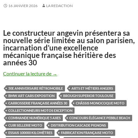
16 JANVIER 2026
LA REDACTION
Le constructeur angevin présentera sa
nouvelle série limitée au salon parisien,
incarnation d’une excellence
mécanique française héritière des
années 30
Midual Type 1 Série 3 : la manufacture fra
Continuer la lecture de
→
50E ANNIVERSAIRE RÉTROMOBILE
ARTS ET MÉTIERS ANGERS
BMW ART CARS EXPOSITION
BROUGH SUPERIOR TOULOUSE
CARROSSERIE FRANÇAISE ANNÉES 30
CHÂSSIS MONOCOQUE MOTO
COLLECTIONNEURS MOTOS EXCEPTION
COMMANDE NUMÉRIQUE 5 AXES
CONCOURS ÉLÉGANCE PEBBLE BEACH
CUIR SELLERIE MOTO
DISTRIBUTION CASCADE PIGNONS
ESSAIS 100000 KILOMÈTRES
FABRICATION FRANÇAISE MOTO