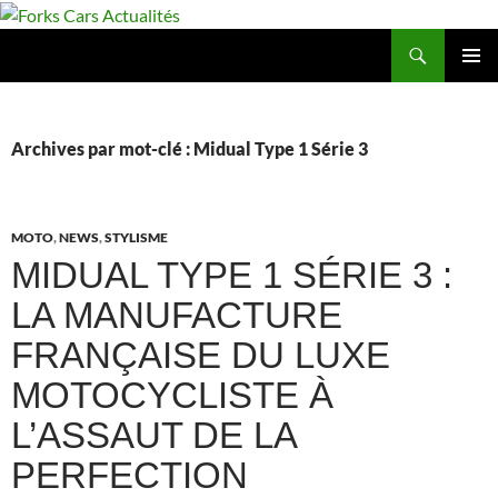
Aller
au
Recherche
Forks Cars Actualités
contenu
MENU
PRINCI
Archives par mot-clé : Midual Type 1 Série 3
MOTO
,
NEWS
,
STYLISME
MIDUAL TYPE 1 SÉRIE 3 :
LA MANUFACTURE
FRANÇAISE DU LUXE
MOTOCYCLISTE À
L’ASSAUT DE LA
PERFECTION