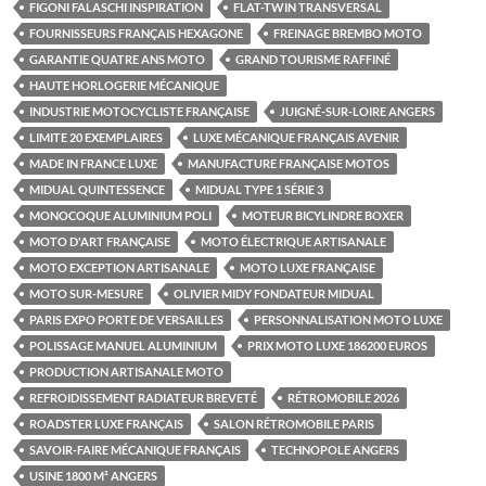
FIGONI FALASCHI INSPIRATION
FLAT-TWIN TRANSVERSAL
FOURNISSEURS FRANÇAIS HEXAGONE
FREINAGE BREMBO MOTO
GARANTIE QUATRE ANS MOTO
GRAND TOURISME RAFFINÉ
HAUTE HORLOGERIE MÉCANIQUE
INDUSTRIE MOTOCYCLISTE FRANÇAISE
JUIGNÉ-SUR-LOIRE ANGERS
LIMITE 20 EXEMPLAIRES
LUXE MÉCANIQUE FRANÇAIS AVENIR
MADE IN FRANCE LUXE
MANUFACTURE FRANÇAISE MOTOS
MIDUAL QUINTESSENCE
MIDUAL TYPE 1 SÉRIE 3
MONOCOQUE ALUMINIUM POLI
MOTEUR BICYLINDRE BOXER
MOTO D'ART FRANÇAISE
MOTO ÉLECTRIQUE ARTISANALE
MOTO EXCEPTION ARTISANALE
MOTO LUXE FRANÇAISE
MOTO SUR-MESURE
OLIVIER MIDY FONDATEUR MIDUAL
PARIS EXPO PORTE DE VERSAILLES
PERSONNALISATION MOTO LUXE
POLISSAGE MANUEL ALUMINIUM
PRIX MOTO LUXE 186200 EUROS
PRODUCTION ARTISANALE MOTO
REFROIDISSEMENT RADIATEUR BREVETÉ
RÉTROMOBILE 2026
ROADSTER LUXE FRANÇAIS
SALON RÉTROMOBILE PARIS
SAVOIR-FAIRE MÉCANIQUE FRANÇAIS
TECHNOPOLE ANGERS
USINE 1800 M² ANGERS